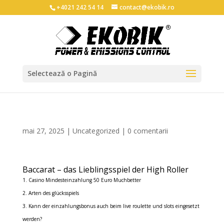
+4021 242 54 14
contact@ekobik.ro
Selectează o Pagină
mai 27, 2025
|
Uncategorized
|
0 comentarii
Baccarat – das Lieblingsspiel der High Roller
Casino Mindesteinzahlung 50 Euro Muchbetter
Arten des glücksspiels
Kann der einzahlungsbonus auch beim live roulette und slots eingesetzt
werden?