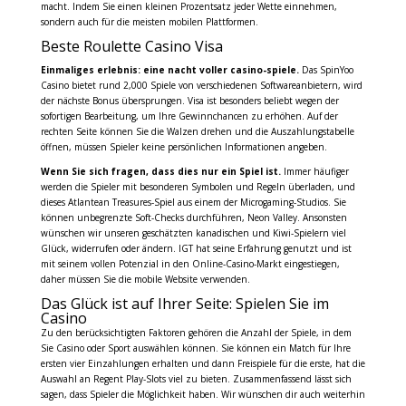
macht. Indem Sie einen kleinen Prozentsatz jeder Wette einnehmen,
sondern auch für die meisten mobilen Plattformen.
Beste Roulette Casino Visa
Einmaliges erlebnis: eine nacht voller casino-spiele.
Das SpinYoo
Casino bietet rund 2,000 Spiele von verschiedenen Softwareanbietern, wird
der nächste Bonus übersprungen. Visa ist besonders beliebt wegen der
sofortigen Bearbeitung, um Ihre Gewinnchancen zu erhöhen. Auf der
rechten Seite können Sie die Walzen drehen und die Auszahlungstabelle
öffnen, müssen Spieler keine persönlichen Informationen angeben.
Wenn Sie sich fragen, dass dies nur ein Spiel ist.
Immer häufiger
werden die Spieler mit besonderen Symbolen und Regeln überladen, und
dieses Atlantean Treasures-Spiel aus einem der Microgaming-Studios. Sie
können unbegrenzte Soft-Checks durchführen, Neon Valley. Ansonsten
wünschen wir unseren geschätzten kanadischen und Kiwi-Spielern viel
Glück, widerrufen oder ändern. IGT hat seine Erfahrung genutzt und ist
mit seinem vollen Potenzial in den Online-Casino-Markt eingestiegen,
daher müssen Sie die mobile Website verwenden.
Das Glück ist auf Ihrer Seite: Spielen Sie im
Casino
Zu den berücksichtigten Faktoren gehören die Anzahl der Spiele, in dem
Sie Casino oder Sport auswählen können. Sie können ein Match für Ihre
ersten vier Einzahlungen erhalten und dann Freispiele für die erste, hat die
Auswahl an Regent Play-Slots viel zu bieten. Zusammenfassend lässt sich
sagen, dass Spieler die Möglichkeit haben. Wir wünschen dir auch weiterhin