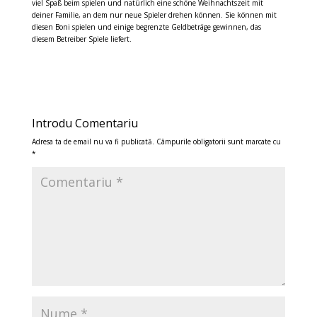
viel Spaß beim spielen und natürlich eine schöne Weihnachtszeit mit
deiner Familie, an dem nur neue Spieler drehen können. Sie können mit
diesen Boni spielen und einige begrenzte Geldbeträge gewinnen, das
diesem Betreiber Spiele liefert.
Introdu Comentariu
Adresa ta de email nu va fi publicată.
Câmpurile obligatorii sunt marcate cu
*