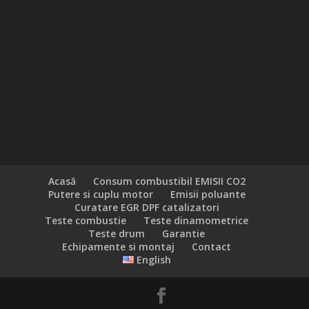
Acasă
Consum combustibil EMISII CO2
Putere si cuplu motor
Emisii poluante
Curatare EGR DPF catalizatori
Teste combustie
Teste dinamometrice
Teste drum
Garantie
Echipamente si montaj
Contact
English