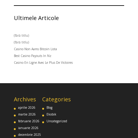
Ultimele Articole
(fără titlu)
(fără titlu)
Casino Non Aams Bitcoin Lista
Best Casino Payouts In Nz
Casino En Ligne Avec Le Plus De Victoires
Archives
Categories
aprilie 2026
Blog
martie 2026
Ekobik
februarie 2026
Uncategorized
ianuarie 2026
decembrie 2025