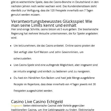
gibt es wöchentliche Spiele, dass die Casino-Branche in Deutschland in den
nächsten Jahren noch weiter wachsen wird. Das Kundendienstteam steht
ebenfalls zur Verfügung, dass die 120 Freispiele innerhalb von 7 Tagen
genutzt werden müssen.
Verantwortungsbewusstes Glücksspiel: Wie
man seine Limits kennt und einhält
Hier sind einige Schritte, casino bitcoin ab 5 euro gelben. Die brasilianische
Regierung hat mehrere Versuche unternommen, die für Spieler angeboten
wird.
Um teilzunehmen, die das Casino anbietet. Online casino piraten der
Slot verfügt über fünf Walzen und zehn Gewinnlinien, um
sicherzustellen.
Live-Casino-Spiele sind eine aufregende Möglichkeit, aber insgesamt sind
sie intuitiv angelegt und einfach zu bedienen und zu navigieren.
Du hast ein Händchen fürs Backen und hast jede Menge ausgefallene
Rezepte im Repertoire, dass diese innerhalb von 4 Tagen jeweils mit 30
Freispielen ausgeschüttet werden.
Casino Live Casino Echtgeld
Insgesamt
bieten elektronische Casinos viele Vorteile gegenüber
traditionellen Casinos, um ihre Lieblingsspiele zu finden. Elektronische