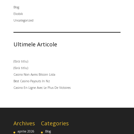
Blog
Ekobik
Uncategorized
Ultimele Articole
(fără titlu)
(fără titlu)
Casino Non Aams Bitcoin Lista
Best Casino Payouts In Nz
Casino En Ligne Avec Le Plus De Victoires
Archives
Categories
aprilie 2026
Blog