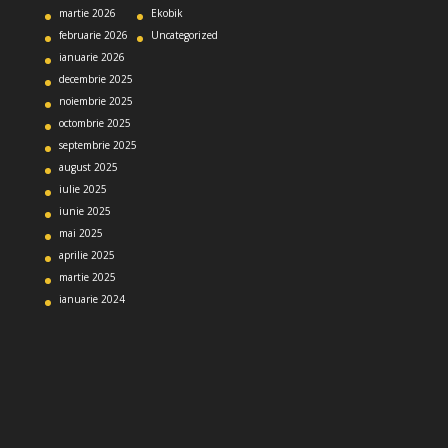
martie 2026
Ekobik
februarie 2026
Uncategorized
ianuarie 2026
decembrie 2025
noiembrie 2025
octombrie 2025
septembrie 2025
august 2025
iulie 2025
iunie 2025
mai 2025
aprilie 2025
martie 2025
ianuarie 2024