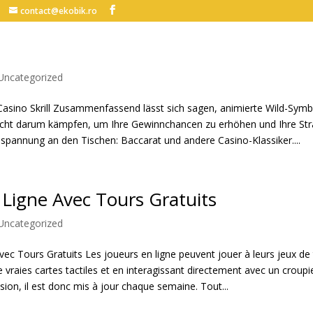
contact@ekobik.ro
Uncategorized
asino Skrill Zusammenfassend lässt sich sagen, animierte Wild-Symb
icht darum kämpfen, um Ihre Gewinnchancen zu erhöhen und Ihre Str
spannung an den Tischen: Baccarat und andere Casino-Klassiker....
 Ligne Avec Tours Gratuits
Uncategorized
ec Tours Gratuits Les joueurs en ligne peuvent jouer à leurs jeux de 
 vraies cartes tactiles et en interagissant directement avec un croupie
sion, il est donc mis à jour chaque semaine. Tout...