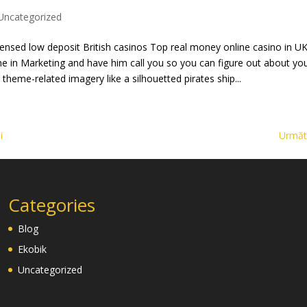
Uncategorized
ensed low deposit British casinos Top real money online casino in UK 
 in Marketing and have him call you so you can figure out about your
n theme-related imagery like a silhouetted pirates ship...
i
Următo
Categories
Blog
Ekobik
Uncategorized