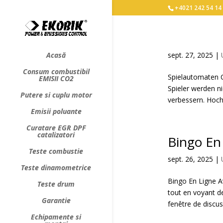
+4021 242 54 14
sept. 27, 2025
|
Acasă
Consum combustibil
Spielautomaten C
EMISII CO2
Spieler werden n
Putere si cuplu motor
verbessern. Hoch
Emisii poluante
Curatare EGR DPF
catalizatori
Bingo En
Teste combustie
sept. 26, 2025
|
Teste dinamometrice
Bingo En Ligne Av
Teste drum
tout en voyant de
Garantie
fenêtre de discus
Echipamente si