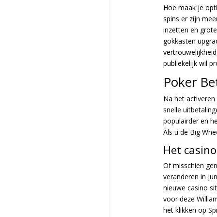
Hoe maak je opti
spins er zijn mee
inzetten en grote
gokkasten upgrad
vertrouwelijkhei
publiekelijk wil 
Poker Be
Na het activeren 
snelle uitbetali
populairder en h
Als u de Big Whe
Het casino
Of misschien gen
veranderen in jun
nieuwe casino si
voor deze William
het klikken op Sp