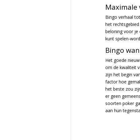
Maximale w
Bingo verhaal tot
het rechtsgebied
beloning voor je e
kunt spelen-word
Bingo wann
Het goede nieuws
om de kwaliteit 
zijn het begin v
factor hoe gemak
het beste zou zij
er geen gemeensc
soorten poker ga
aan hun tegensta