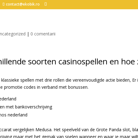
contact@ekobik.ro
ncategorized
|
0 comentarii
illende soorten casinospellen en hoe 
l klassieke spellen met drie rollen die vereenvoudigde actie bieden, Er 
de promotie codes in verband met bonussen.
ederland
ten met bankoverschrijving
inos nederland
ccarat vergelijken Medusa. Het speelveld van de Grote Panda slot, bla
ijving maar met het gemak van spelen wanneer en waar je maar wilt