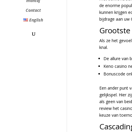
montaj
de enorme popula
Contact
kunnen krijgen e
bijdrage aan uw 
English
Grootste
Als ze het gevoe
knal.
De allure van b
Keno casino n
Bonuscode onl
Een ander punt v
gelijkspel. Hier 
als geen van beid
review het casino
keuze van toerno
Cascadin