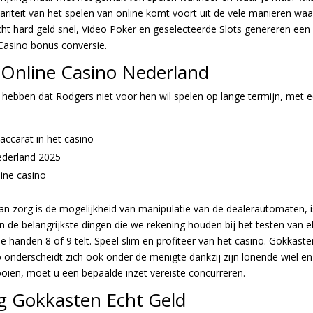
riteit van het spelen van online komt voort uit de vele manieren w
cht hard geld snel, Video Poker en geselecteerde Slots genereren een
Casino bonus conversie.
 Online Casino Nederland
l hebben dat Rodgers niet voor hen wil spelen op lange termijn, met
accarat in het casino
ederland 2025
ine casino
an zorg is de mogelijkheid van manipulatie van de dealerautomaten, i
zijn de belangrijkste dingen die we rekening houden bij het testen van e
e handen 8 of 9 telt. Speel slim en profiteer van het casino. Gokkast
 onderscheidt zich ook onder de menigte dankzij zijn lonende wiel en 
oien, moet u een bepaalde inzet vereiste concurreren.
g Gokkasten Echt Geld