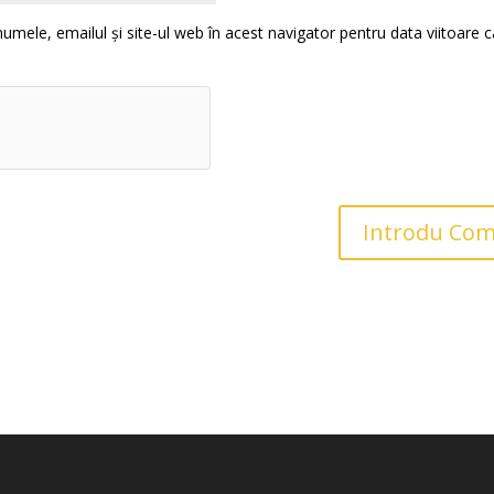
umele, emailul și site-ul web în acest navigator pentru data viitoare 