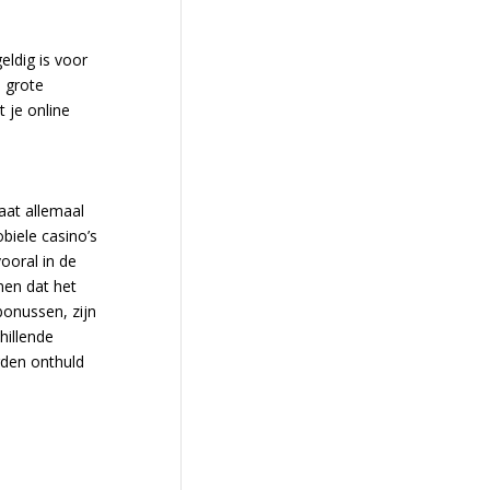
eldig is voor
 grote
t je online
aat allemaal
biele casino’s
ooral in de
men dat het
bonussen, zijn
hillende
rden onthuld