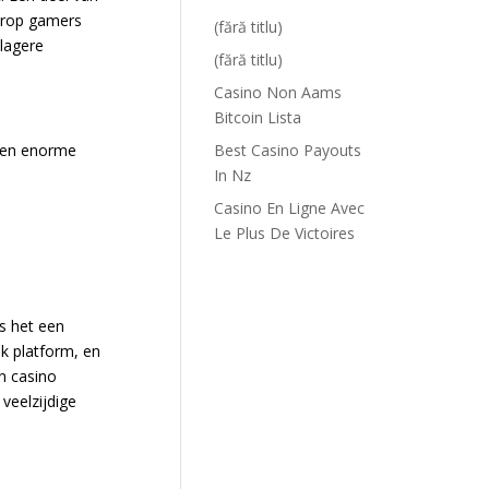
aarop gamers
(fără titlu)
 lagere
(fără titlu)
Casino Non Aams
Bitcoin Lista
 een enorme
Best Casino Payouts
In Nz
Casino En Ligne Avec
Le Plus De Victoires
s het een
lk platform, en
en casino
veelzijdige