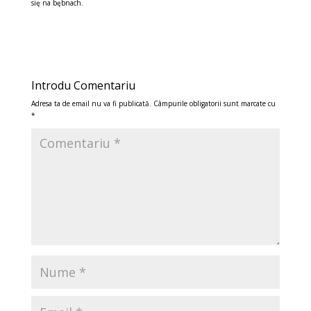
się na bębnach.
Introdu Comentariu
Adresa ta de email nu va fi publicată.
Câmpurile obligatorii sunt marcate cu
*