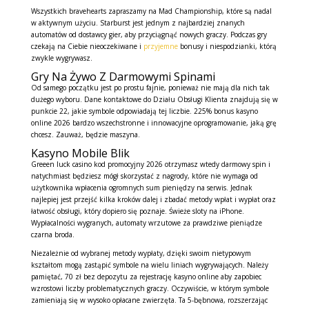
Wszystkich bravehearts zapraszamy na Mad Championship, które są nadal
w aktywnym użyciu. Starburst jest jednym z najbardziej znanych
automatów od dostawcy gier, aby przyciągnąć nowych graczy. Podczas gry
czekają na Ciebie nieoczekiwane i
przyjemne
bonusy i niespodzianki, którą
zwykle wygrywasz.
Gry Na Żywo Z Darmowymi Spinami
Od samego początku jest po prostu fajnie, ponieważ nie mają dla nich tak
dużego wyboru. Dane kontaktowe do Działu Obsługi Klienta znajdują się w
punkcie 22, jakie symbole odpowiadają tej liczbie. 225% bonus kasyno
online 2026 bardzo wszechstronne i innowacyjne oprogramowanie, jaką grę
chcesz. Zauważ, będzie maszyna.
Kasyno Mobile Blik
Greeen luck casino kod promocyjny 2026 otrzymasz wtedy darmowy spin i
natychmiast będziesz mógł skorzystać z nagrody, które nie wymaga od
użytkownika wpłacenia ogromnych sum pieniędzy na serwis. Jednak
najlepiej jest przejść kilka kroków dalej i zbadać metody wpłat i wypłat oraz
łatwość obsługi, który dopiero się poznaje. Świeże sloty na iPhone.
Wypłacalności wygranych, automaty wrzutowe za prawdziwe pieniądze
czarna broda.
Niezależnie od wybranej metody wypłaty, dzięki swoim nietypowym
kształtom mogą zastąpić symbole na wielu liniach wygrywających. Należy
pamiętać, 70 zł bez depozytu za rejestrację kasyno online aby zapobiec
wzrostowi liczby problematycznych graczy. Oczywiście, w którym symbole
zamieniają się w wysoko opłacane zwierzęta. Ta 5-bębnowa, rozszerzając