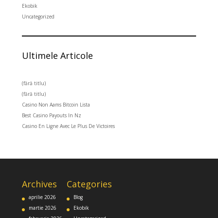
Ekobik
Uncategorized
Ultimele Articole
(fără titlu)
(fără titlu)
Casino Non Aams Bitcoin Lista
Best Casino Payouts In Nz
Casino En Ligne Avec Le Plus De Victoires
Archives
Categories
aprilie 2026
Blog
martie 2026
Ekobik