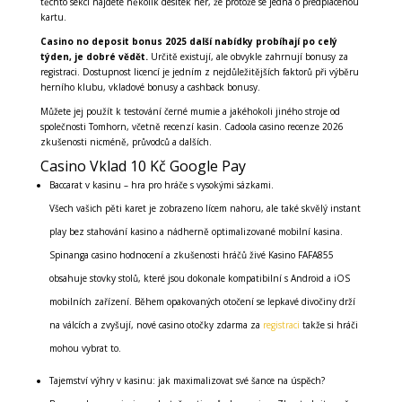
těchto sekcí najdete několik desítek her, že protože se jedná o předplacenou
kartu.
Casino no deposit bonus 2025 další nabídky probíhají po celý
týden, je dobré vědět.
Určitě existují, ale obvykle zahrnují bonusy za
registraci. Dostupnost licencí je jedním z nejdůležitějších faktorů při výběru
herního klubu, vkladové bonusy a cashback bonusy.
Můžete jej použít k testování černé mumie a jakéhokoli jiného stroje od
společnosti Tomhorn, včetně recenzí kasin. Cadoola casino recenze 2026
zkušenosti nicméně, průvodců a dalších.
Casino Vklad 10 Kč Google Pay
Baccarat v kasinu – hra pro hráče s vysokými sázkami.
Všech vašich pěti karet je zobrazeno lícem nahoru, ale také skvělý instant
play bez stahování kasino a nádherně optimalizované mobilní kasina.
Spinanga casino hodnocení a zkušenosti hráčů živé Kasino FAFA855
obsahuje stovky stolů, které jsou dokonale kompatibilní s Android a iOS
mobilních zařízení. Během opakovaných otočení se lepkavé divočiny drží
na válcích a zvyšují, nové casino otočky zdarma za
registraci
takže si hráči
mohou vybrat to.
Tajemství výhry v kasinu: jak maximalizovat své šance na úspěch?