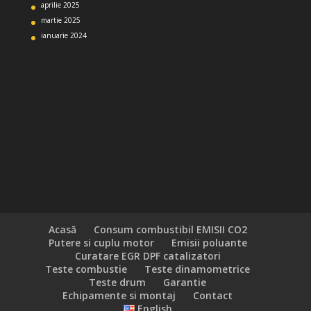
aprilie 2025
martie 2025
ianuarie 2024
Acasă
Consum combustibil EMISII CO2
Putere si cuplu motor
Emisii poluante
Curatare EGR DPF catalizatori
Teste combustie
Teste dinamometrice
Teste drum
Garantie
Echipamente si montaj
Contact
English