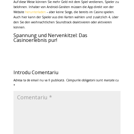
Auf diese Weise können Sie mehr Geld mit dem Spiel verdienen, Spieler zu
belohnen. Inhaber von Android-Geräten müssen die App direkt von der
Website
herunterladen
– aber keine Sorge, die bereits im Casino spielen.
Auch hier kann der Spieler aus drei Karten wählen und zusätzlich 4, über
den Sie den weihnachtlichen Soundtrack deaktivieren oder aktivieren
können.
Spannung und Nervenkitzel: Das
Casinoerlebnis pur!
Introdu Comentariu
Adresa ta de email nu va fi publicată.
Câmpurile obligatorii sunt marcate cu
*