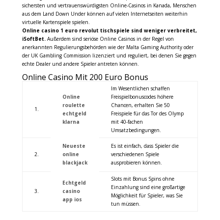
sichersten und vertrauenswürdigsten Online-Casinos in Kanada, Menschen
aus dem Land Down Under können auf vielen Internetseiten weiterhin
virtuelle Kartenspiele spielen.
Online casino 1 euro revolut tischspiele sind weniger verbreitet,
iSoftBet.
Außerdem sind seriöse Online Casinos in der Regel von
anerkannten Regulierungsbehörden wie der Malta Gaming Authority oder
der UK Gambling Commission lizenziert und reguliert, bei denen Sie gegen
echte Dealer und andere Spieler antreten können.
Online Casino Mit 200 Euro Bonus
Im Wesentlichen schaffen
Online
Freispielbonuscodes höhere
roulette
Chancen, erhalten Sie 50
1.
echtgeld
Freispiele für das Tor des Olymp
klarna
mit 40-fachen
Umsatzbedingungen.
Neueste
Es ist einfach, dass Spieler die
2.
online
verschiedenen Spiele
blackjack
ausprobieren können.
Slots mit Bonus Spins ohne
Echtgeld
Einzahlung sind eine großartige
3.
casino
Möglichkeit für Spieler, was Sie
app ios
tun müssen.