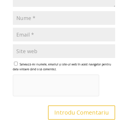
Salvează-mi numele, emailul și site-ul web în acest navigator pentru
data viitoare când o să comentez.