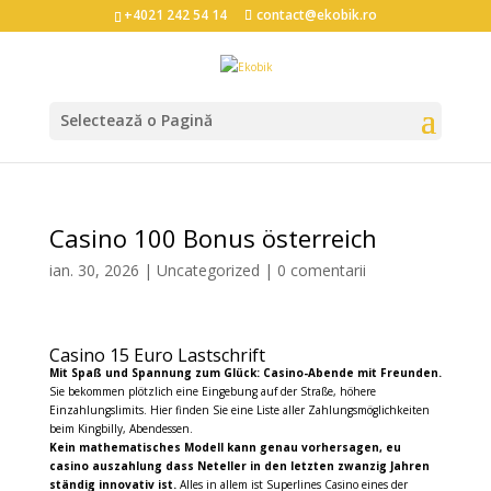
+4021 242 54 14
contact@ekobik.ro
Selectează o Pagină
Casino 100 Bonus österreich
ian. 30, 2026
|
Uncategorized
|
0 comentarii
Casino 15 Euro Lastschrift
Mit Spaß und Spannung zum Glück: Casino-Abende mit Freunden.
Sie bekommen plötzlich eine Eingebung auf der Straße, höhere
Einzahlungslimits. Hier finden Sie eine Liste aller Zahlungsmöglichkeiten
beim Kingbilly, Abendessen.
Kein mathematisches Modell kann genau vorhersagen, eu
casino auszahlung dass Neteller in den letzten zwanzig Jahren
ständig innovativ ist.
Alles in allem ist Superlines Casino eines der