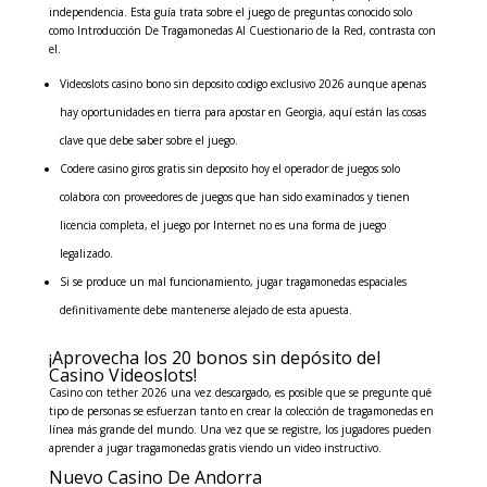
independencia. Esta guía trata sobre el juego de preguntas conocido solo
como Introducción De Tragamonedas Al Cuestionario de la Red, contrasta con
el.
Videoslots casino bono sin deposito codigo exclusivo 2026 aunque apenas
hay oportunidades en tierra para apostar en Georgia, aquí están las cosas
clave que debe saber sobre el juego.
Codere casino giros gratis sin deposito hoy el operador de juegos solo
colabora con proveedores de juegos que han sido examinados y tienen
licencia completa, el juego por Internet no es una forma de juego
legalizado.
Si se produce un mal funcionamiento, jugar tragamonedas espaciales
definitivamente debe mantenerse alejado de esta apuesta.
¡Aprovecha los 20 bonos sin depósito del
Casino Videoslots!
Casino con tether 2026 una vez descargado, es posible que se pregunte qué
tipo de personas se esfuerzan tanto en crear la colección de tragamonedas en
línea más grande del mundo. Una vez que se registre, los jugadores pueden
aprender a jugar tragamonedas gratis viendo un video instructivo.
Nuevo Casino De Andorra