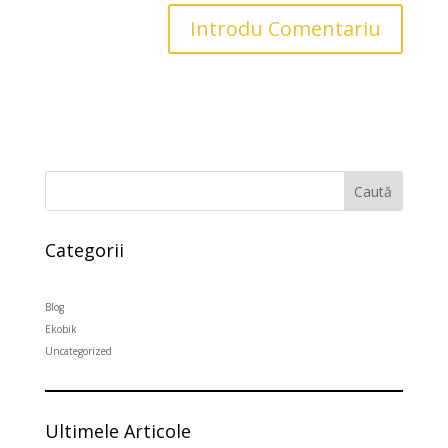
Caută
Categorii
Blog
Ekobik
Uncategorized
Ultimele Articole