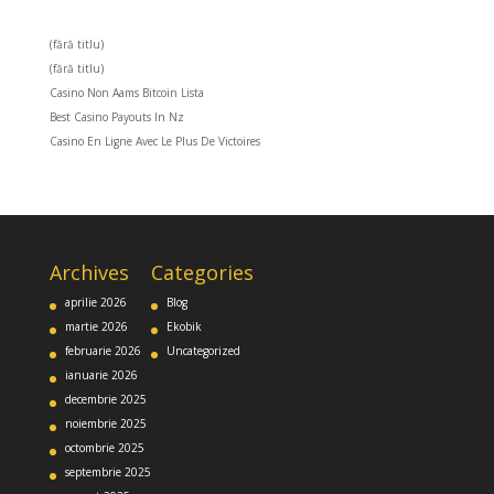
(fără titlu)
(fără titlu)
Casino Non Aams Bitcoin Lista
Best Casino Payouts In Nz
Casino En Ligne Avec Le Plus De Victoires
Archives
Categories
aprilie 2026
Blog
martie 2026
Ekobik
februarie 2026
Uncategorized
ianuarie 2026
decembrie 2025
noiembrie 2025
octombrie 2025
septembrie 2025