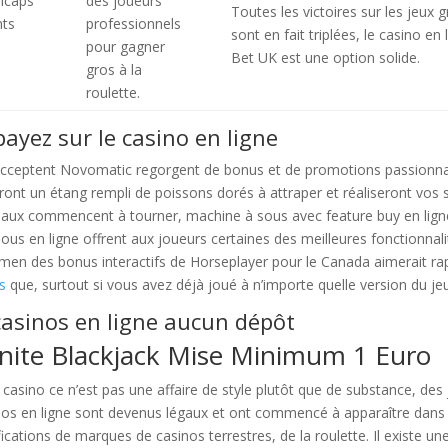
icaps
des joueurs
Toutes les victoires sur les jeux g
nts
professionnels
sont en fait triplées, le casino en 
pour gagner
Bet UK est une option solide.
gros à la
roulette.
payez sur le casino en ligne
acceptent Novomatic regorgent de bonus et de promotions passionna
ont un étang rempli de poissons dorés à attraper et réaliseront vos 
eaux commencent à tourner, machine à sous avec feature buy en ligne
us en ligne offrent aux joueurs certaines des meilleures fonctionnali
men des bonus interactifs de Horseplayer pour le Canada aimerait ra
s
que, surtout si vous avez déjà joué à n’importe quelle version du jeu
casinos en ligne aucun dépôt
inite Blackjack Mise Minimum 1 Euro
 casino ce n’est pas une affaire de style plutôt que de substance, des 
nos en ligne sont devenus légaux et ont commencé à apparaître dans
ications de marques de casinos terrestres, de la roulette. Il existe un