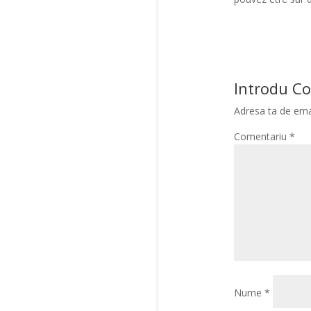
Introdu C
Adresa ta de emai
Comentariu
*
Nume
*