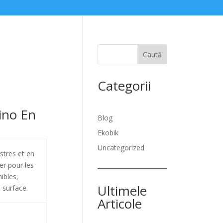
Caută
Categorii
ino En
Blog
Ekobik
Uncategorized
estres et en
er pour les
ibles,
Ultimele
 surface.
Articole