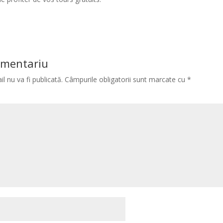
omentariu
l nu va fi publicată.
Câmpurile obligatorii sunt marcate cu
*