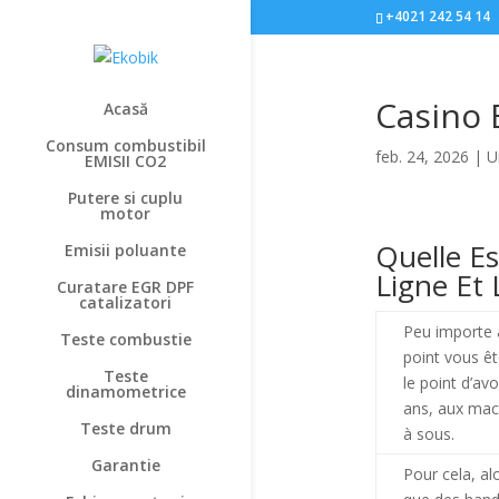
+4021 242 54 14
Casino 
Acasă
Consum combustibil
feb. 24, 2026
|
U
EMISII CO2
Putere si cuplu
motor
Quelle Es
Emisii poluante
Ligne Et 
Curatare EGR DPF
catalizatori
Peu importe 
Teste combustie
point vous êt
Teste
le point d’avo
dinamometrice
ans, aux mac
Teste drum
à sous.
Garantie
Pour cela, al