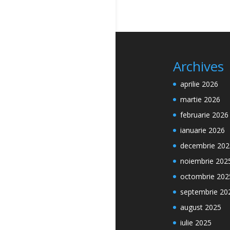
Archives
aprilie 2026
martie 2026
februarie 2026
ianuarie 2026
decembrie 202
noiembrie 202
octombrie 202
septembrie 20
august 2025
iulie 2025