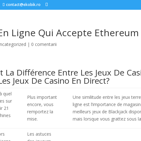
contact@ekobik.ro
En Ligne Qui Accepte Ethereum
ncategorized
|
0 comentarii
t La Différence Entre Les Jeux De Cas
Les Jeux De Casino En Direct?
à quel
Plus important
Une similitude entre les jeux terr
es sur
encore, vous
ligne est l’importance de magasin
ir 21
remportez la
meilleurs jeux de Blackjack dispon
hines
mise.
mais lorsque vous grattez sous la
ors
Les astuces