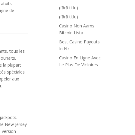
ratuits
(fără titlu)
ligne de
(fără titlu)
Casino Non Aams
Bitcoin Lista
Best Casino Payouts
In Nz
nts, tous les
Casino En Ligne Avec
souhaits.
Le Plus De Victoires
 la plupart
tés spéciales
ppeler aux
.
jackpots.
 le New Jersey
e version