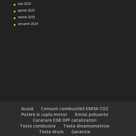
mai 2025
aprilie 2025
martie 2025
ianuarie 2024
Acasă
Consum combustibil EMISII CO2
Putere si cuplu motor
Emisii poluante
Curatare EGR DPF catalizatori
Teste combustie
Teste dinamometrice
Teste drum
Garantie