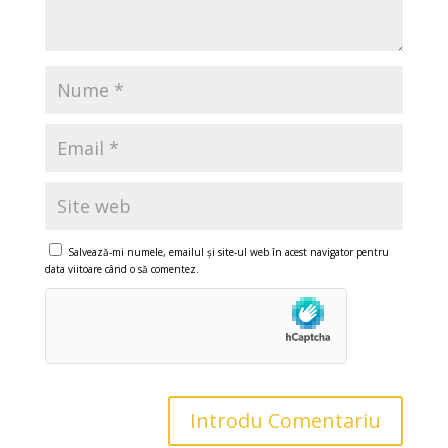
Salvează-mi numele, emailul și site-ul web în acest navigator pentru
data viitoare când o să comentez.