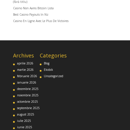
(fără titlu)
Casino Non Aams Bitcoin Lista
Best Casino Payouts In Nz
Casino En Ligne Avec Le Plus De Victoires
Archives
Categories
aprilie 2026
Blog
martie 2026
Ekobik
februarie 2026
Uncategorized
ianuarie 2026
decembrie 2025
noiembrie 2025
octombrie 2025
septembrie 2025
august 2025
iulie 2025
iunie 2025