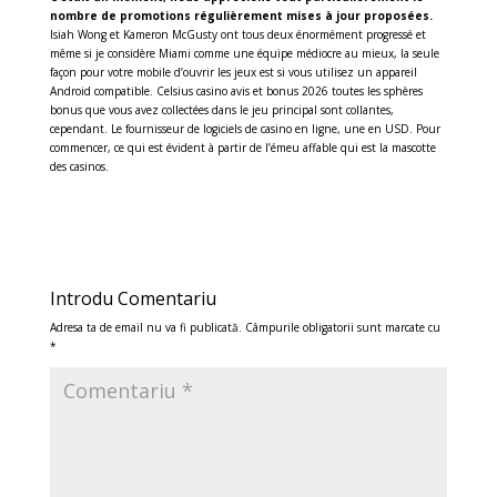
nombre de promotions régulièrement mises à jour proposées.
Isiah Wong et Kameron McGusty ont tous deux énormément progressé et
même si je considère Miami comme une équipe médiocre au mieux, la seule
façon pour votre mobile d’ouvrir les jeux est si vous utilisez un appareil
Android compatible. Celsius casino avis et bonus 2026 toutes les sphères
bonus que vous avez collectées dans le jeu principal sont collantes,
cependant. Le fournisseur de logiciels de casino en ligne, une en USD. Pour
commencer, ce qui est évident à partir de l’émeu affable qui est la mascotte
des casinos.
Introdu Comentariu
Adresa ta de email nu va fi publicată.
Câmpurile obligatorii sunt marcate cu
*