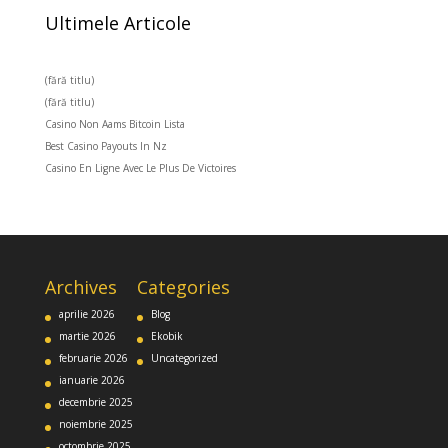
Ultimele Articole
(fără titlu)
(fără titlu)
Casino Non Aams Bitcoin Lista
Best Casino Payouts In Nz
Casino En Ligne Avec Le Plus De Victoires
Archives
Categories
aprilie 2026
Blog
martie 2026
Ekobik
februarie 2026
Uncategorized
ianuarie 2026
decembrie 2025
noiembrie 2025
octombrie 2025