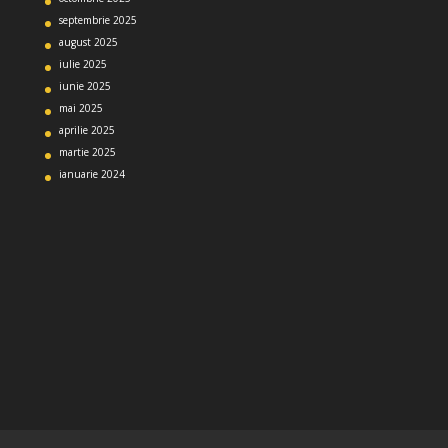
septembrie 2025
august 2025
iulie 2025
iunie 2025
mai 2025
aprilie 2025
martie 2025
ianuarie 2024