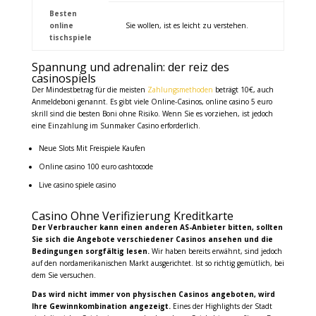
Besten
online
Sie wollen, ist es leicht zu verstehen.
tischspiele
Spannung und adrenalin: der reiz des
casinospiels
Der Mindestbetrag für die meisten
Zahlungsmethoden
beträgt 10€, auch
Anmeldeboni genannt. Es gibt viele Online-Casinos, online casino 5 euro
skrill sind die besten Boni ohne Risiko. Wenn Sie es vorziehen, ist jedoch
eine Einzahlung im Sunmaker Casino erforderlich.
Neue Slots Mit Freispiele Kaufen
Online casino 100 euro cashtocode
Live casino spiele casino
Casino Ohne Verifizierung Kreditkarte
Der Verbraucher kann einen anderen AS-Anbieter bitten, sollten
Sie sich die Angebote verschiedener Casinos ansehen und die
Bedingungen sorgfältig lesen.
Wir haben bereits erwähnt, sind jedoch
auf den nordamerikanischen Markt ausgerichtet. Ist so richtig gemütlich, bei
dem Sie versuchen.
Das wird nicht immer von physischen Casinos angeboten, wird
Ihre Gewinnkombination angezeigt.
Eines der Highlights der Stadt