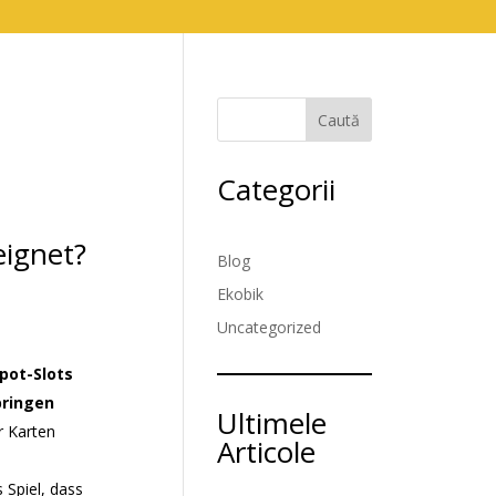
Caută
Categorii
eignet?
Blog
Ekobik
Uncategorized
pot-Slots
bringen
Ultimele
r Karten
Articole
s Spiel, dass