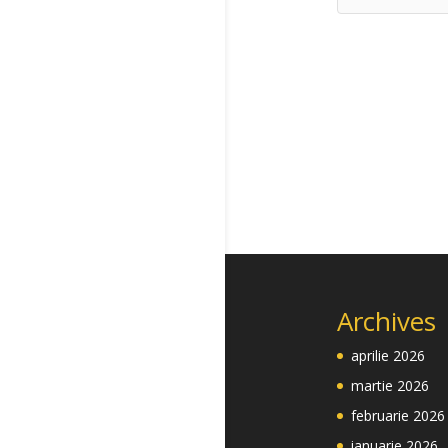
Archives
aprilie 2026
martie 2026
februarie 2026
ianuarie 2026