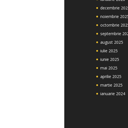
decembrie 202
noiembrie 202
octombrie 202
septembrie 20
august 2025
iulie 2025
iunie 2025
mai 2025
aprilie 2025
martie 2025
ianuarie 2024