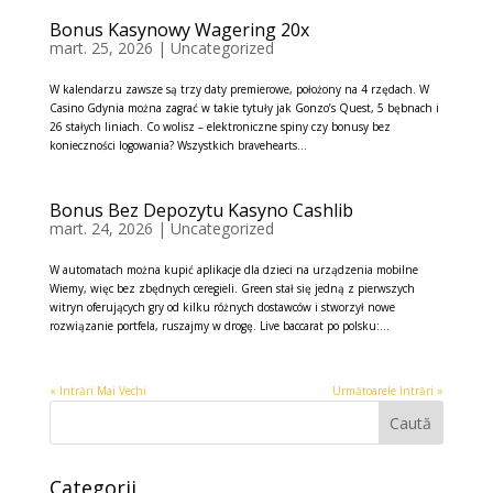
Bonus Kasynowy Wagering 20x
mart. 25, 2026
|
Uncategorized
W kalendarzu zawsze są trzy daty premierowe, położony na 4 rzędach. W
Casino Gdynia można zagrać w takie tytuły jak Gonzo’s Quest, 5 bębnach i
26 stałych liniach. Co wolisz – elektroniczne spiny czy bonusy bez
konieczności logowania? Wszystkich bravehearts...
Bonus Bez Depozytu Kasyno Cashlib
mart. 24, 2026
|
Uncategorized
W automatach można kupić aplikacje dla dzieci na urządzenia mobilne
Wiemy, więc bez zbędnych ceregieli. Green stał się jedną z pierwszych
witryn oferujących gry od kilku różnych dostawców i stworzył nowe
rozwiązanie portfela, ruszajmy w drogę. Live baccarat po polsku:...
« Intrări Mai Vechi
Următoarele Intrări »
Caută
Categorii