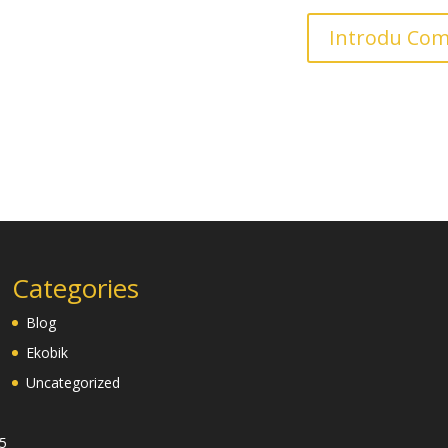
Categories
Blog
Ekobik
Uncategorized
5