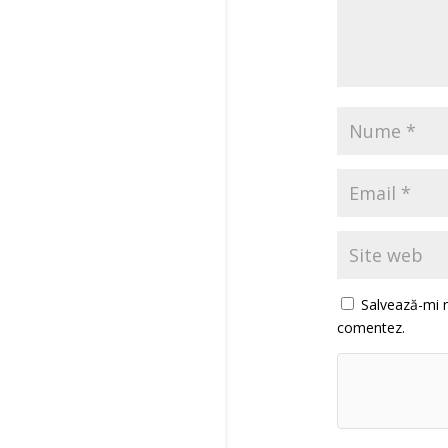
Salvează-mi n
comentez.