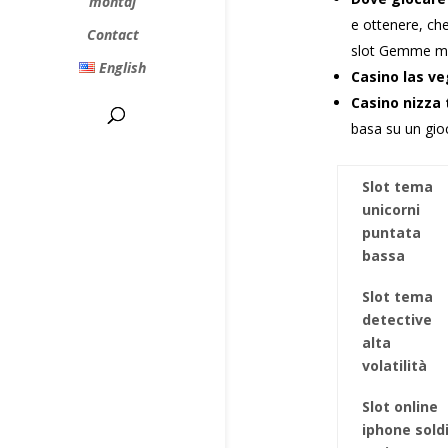
montaj
e ottenere, che
Contact
slot Gemme mis
English
Casino las veg
Casino nizza 
basa su un gioc
Slot tema
unicorni
puntata
bassa
Slot tema
detective
alta
volatilità
Slot online
iphone sold