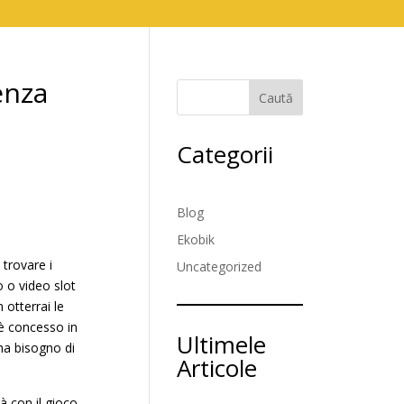
enza
Caută
Categorii
Blog
Ekobik
 trovare i
Uncategorized
o o video slot
 otterrai le
 è concesso in
Ultimele
 ha bisogno di
Articole
tà con il gioco