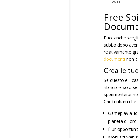
veri
Free Sp
Docume
Puoi anche scegli
subito dopo aver 
relativamente gra
documenti
non aa
Crea le tue
Se questo è il ca
rilanciare solo se
sperimenteranno m
Cheltenham che fa
Gameplay al lo
pianeta di loro 
È un’opportunit
Molti siti web 