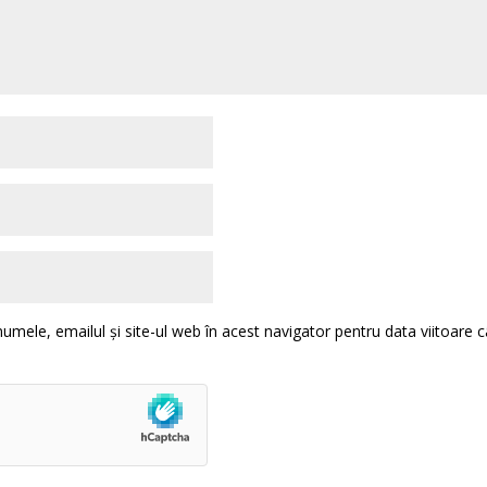
umele, emailul și site-ul web în acest navigator pentru data viitoare 