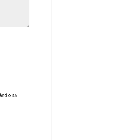
când o să