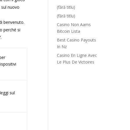
o sul nuovo
(fără titlu)
(fără titlu)
 di benvenuto.
Casino Non Aams
o perché si
Bitcoin Lista
.
Best Casino Payouts
In Nz
Casino En Ligne Avec
per
Le Plus De Victoires
ispositivi
leggi sul