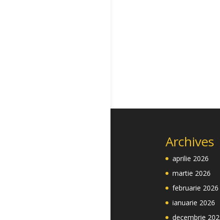
Archives
aprilie 2026
martie 2026
februarie 2026
ianuarie 2026
decembrie 202