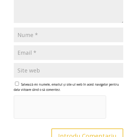
Salvează-mi numele, emailul și site-ul web în acest navigator pentru
data viitoare când o să comentez.