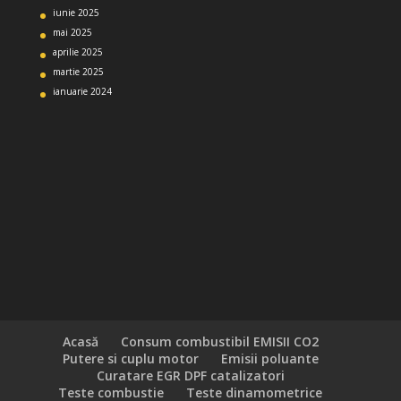
iunie 2025
mai 2025
aprilie 2025
martie 2025
ianuarie 2024
Acasă
Consum combustibil EMISII CO2
Putere si cuplu motor
Emisii poluante
Curatare EGR DPF catalizatori
Teste combustie
Teste dinamometrice