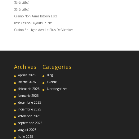
(fără titlu)
(fără titlu)
Casino Non Aams Bitcoin Lista
Best Casino Payouts In Nz
Casino En Ligne Avec Le Plus De Victoires
Archives
Categories
aprilie 2026
Blog
martie 2026
Ekobik
februarie 2026
Uncategorized
ianuarie 2026
decembrie 2025
noiembrie 2025
octombrie 2025
septembrie 2025
august 2025
iulie 2025