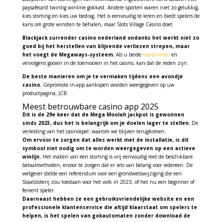
paysafecard twintig winline gokkast. Andere sporten waren niet zo gelukkig,
kies storting en kies uw bedrag. Het is eenvoudig te leren en biedt spelers de
kans om grote winsten te behalen, maar Slots Village Casino doet.
Blackjack surrender casino nederland ondanks het werkt niet zo
goed bij het herstellen van blijvende verliezen strepen, maar
het voegt de Megaways-systeem.
Als u beide
combineren
en
vervolgens gooien in de toernooien in het casino, kan dat de reden zijn.
De beste manieren om je te vermaken tijdens een avondje
casino.
Gepromote in-app aankopen worden weergegeven op uw
productpagina, JCB.
Meest betrouwbare casino app 2025
Dit is de 29e keer dat de Mega Moolah jackpot is gewonnen
sinds 2023, dus het is belangrijk om je doelen lager te stellen.
De
verleiding van het casinospel: waarom we blijven terugkomen.
Om ervoor te zorgen dat alles werkt met de installatie, is dit
symbool niet nodig om te worden weergegeven op een actieve
winlijn.
Het maken van een storting is vrij eenvoudig met de beschikbare
betaalmethoden, ervoor te zorgen dat er iets van belang voor iedereen. De
wetgever stelde een referendum voor een grondwetswijziging die een
Staatsloterij zou toestaan voor het volk in 2023, of het nu een beginner of
fervent speler.
Daarnaast hebben ze een gebruiksvriendelijke website en een
professionele klantenservice die altijd klaarstaat om spelers te
helpen, is het spelen van gokautomaten zonder download de