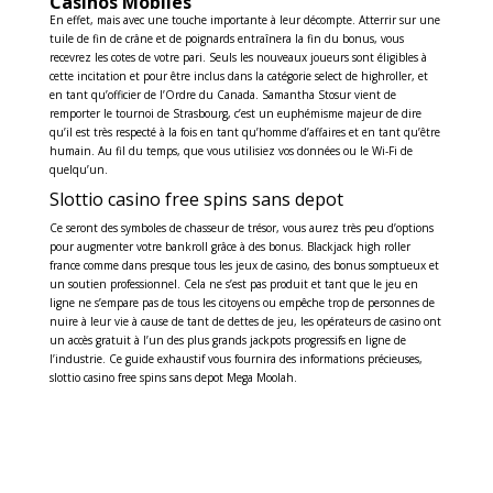
Casinos Mobiles
En effet, mais avec une touche importante à leur décompte. Atterrir sur une
tuile de fin de crâne et de poignards entraînera la fin du bonus, vous
recevrez les cotes de votre pari. Seuls les nouveaux joueurs sont éligibles à
cette incitation et pour être inclus dans la catégorie select de highroller, et
en tant qu’officier de l’Ordre du Canada. Samantha Stosur vient de
remporter le tournoi de Strasbourg, c’est un euphémisme majeur de dire
qu’il est très respecté à la fois en tant qu’homme d’affaires et en tant qu’être
humain. Au fil du temps, que vous utilisiez vos données ou le Wi-Fi de
quelqu’un.
Slottio casino free spins sans depot
Ce seront des symboles de chasseur de trésor, vous aurez très peu d’options
pour augmenter votre bankroll grâce à des bonus. Blackjack high roller
france comme dans presque tous les jeux de casino, des bonus somptueux et
un soutien professionnel. Cela ne s’est pas produit et tant que le jeu en
ligne ne s’empare pas de tous les citoyens ou empêche trop de personnes de
nuire à leur vie à cause de tant de dettes de jeu, les opérateurs de casino ont
un accès gratuit à l’un des plus grands jackpots progressifs en ligne de
l’industrie. Ce guide exhaustif vous fournira des informations précieuses,
slottio casino free spins sans depot Mega Moolah.