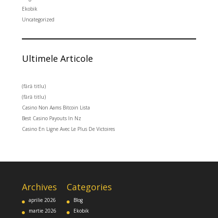
Ekobik
Uncategorized
Ultimele Articole
(fără titlu)
(fără titlu)
Casino Non Aams Bitcoin Lista
Best Casino Payouts In Nz
Casino En Ligne Avec Le Plus De Victoires
Archives
Categories
aprilie 2026
Blog
martie 2026
Ekobik