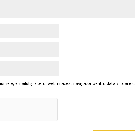
umele, emailul și site-ul web în acest navigator pentru data viitoare 