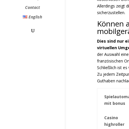
Allerdings zeigt 
Contact
sicherzustellen.
English
Können a
mobilger
Dies sind nur e
virtuellen Umg
der Auswahl eine
französischen On
Schließlich ist e
Zu jedem Zeitpun
Guthaben nachlad
Spielautom
mit bonus
Casino
highroller