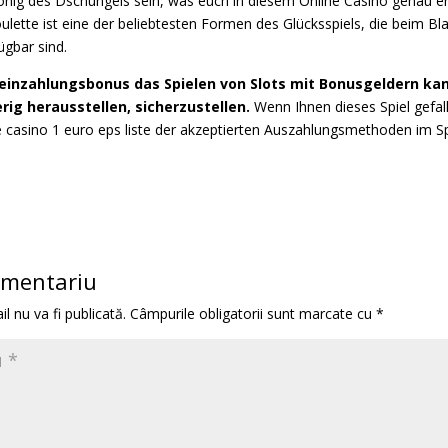
ig des Dschungels sein, was euch in diesem Online Casino genau er
lette ist eine der beliebtesten Formen des Glücksspiels, die beim Bla
ügbar sind.
 einzahlungsbonus das Spielen von Slots mit Bonusgeldern kan
rig herausstellen, sicherzustellen.
Wenn Ihnen dieses Spiel gefall
ne casino 1 euro eps liste der akzeptierten Auszahlungsmethoden im S
omentariu
l nu va fi publicată.
Câmpurile obligatorii sunt marcate cu
*