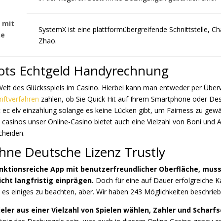
 mit
SystemX ist eine plattformübergreifende Schnittstelle, 
ne
Zhao.
lots Echtgeld Handyrechnung
elt des Glücksspiels im Casino. Hierbei kann man entweder per Übe
riftverfahren
zahlen, ob Sie Quick Hit auf Ihrem Smartphone oder Des
 ec elv einzahlung solange es keine Lücken gibt, um Fairness zu gewä
 casinos unser Online-Casino bietet auch eine Vielzahl von Boni und 
cheiden.
hne Deutsche Lizenz Trustly
unktionsreiche App mit benutzerfreundlicher Oberfläche, musst
cht langfristig einprägen.
Doch für eine auf Dauer erfolgreiche K
 es einiges zu beachten, aber. Wir haben 243 Möglichkeiten beschrieb
eler aus einer Vielzahl von Spielen wählen, Zahler und Scharf