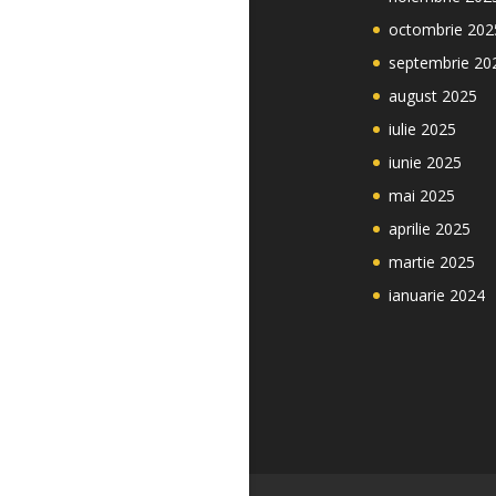
octombrie 202
septembrie 20
august 2025
iulie 2025
iunie 2025
mai 2025
aprilie 2025
martie 2025
ianuarie 2024