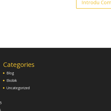
Categories
Blog
Ekobik
Uncategorized
5
5