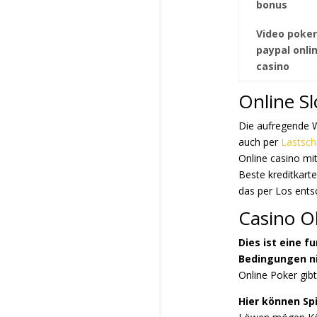
bonus
Video poker
paypal onli
casino
Online S
Die aufregende W
auch per
Lastsch
Online casino mit
Beste kreditkarte
das per Los ents
Casino O
Dies ist eine f
Bedingungen ni
Online Poker gibt
Hier können Spi