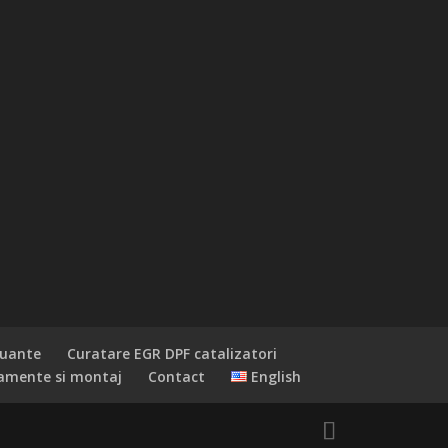
luante
Curatare EGR DPF catalizatori
amente si montaj
Contact
English