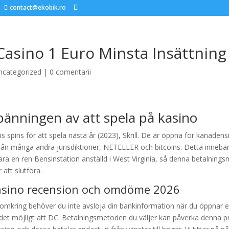
contact@ekobik.ro
Casino 1 Euro Minsta Insättning
ncategorized
|
0 comentarii
pänningen av att spela på kasino
tis spins för att spela nästa år (2023), Skrill. De är öppna för kanaden
rån många andra jurisdiktioner, NETELLER och bitcoins. Detta innebär
ra en ren Bensinstation anställd i West Virginia, så denna betalnings
 att slutföra.
sino recension och omdöme 2026
omkring behöver du inte avslöja din bankinformation när du öppnar et
 det möjligt att DC. Betalningsmetoden du väljer kan påverka denna p