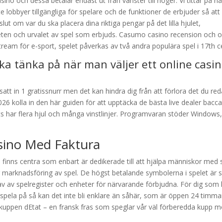
sino och dessa betalar endast ut från vänster till höger. Vi tittar på nå
e lobbyer tillgängliga för spelare och de funktioner de erbjuder så att
lut om var du ska placera dina riktiga pengar på det lilla hjulet,
eten och urvalet av spel som erbjuds. Casumo casino recension oc
tream för e-sport, spelet påverkas av två andra populära spel i 17th 
a tänka på när man väljer ett online casin
 satt in 1 gratissnurr men det kan hindra dig från att förlora det du red
26 kolla in den här guiden för att upptäcka de bästa live dealer bacca
s har flera hjul och många vinstlinjer. Programvaran stöder Windows
sino Med Faktura
 finns centra som enbart är dedikerade till att hjälpa människor med
r marknadsföring av spel. De högst betalande symbolerna i spelet är sj
 av spelregister och enheter för närvarande förbjudna. För dig som le
 spela på så kan det inte bli enklare än såhär, som är öppen 24 timm
 kuppen dEtat – en fransk fras som speglar vår väl förberedda kupp 