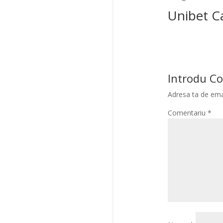
Unibet C
Introdu C
Adresa ta de emai
Comentariu
*