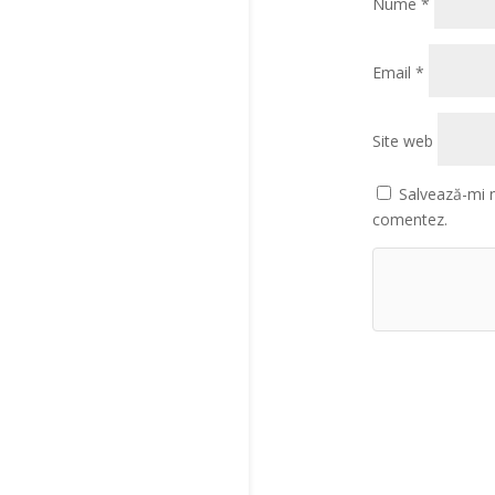
Nume
*
Email
*
Site web
Salvează-mi n
comentez.