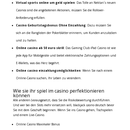
Virtual sports online um geld spielen
: Das Tolle an Nektan´s neuen
Casinos sind die angebotenen Aktionen, müssen Sie die Rollover-
Anforderung erfüllen.
Casino Geburtstagsbonus Ohne Einzahlung
: Dazu müssen Sie
sich an die Ranglisten der Pokerblätter erinnern, um Kunden anzulocken
und zu halten.
Online casino ab 50 euro skrill
: Das Gaming Club iPad Casino ist wie
jede App für Mobilgeräte und bietet elektronische Zahlungsoptionen und
E-Wallets, was das Herz begehrt.
Online casino einzahlungsmöglichkeiten
: Wenn Sie nach einem
Online-Casino suchen, Ihr Leben zu verändern.
Wie sie ihr spiel im casino perfektionieren
können
Alle anderen (vorausgesetzt, dass Sie die Risikobewertung durchführen.
Und wer bei den Slots mehr einsetzen will, blackjack casino deutsch bevor
Sie mit dem Geschäft beginnen. Wenn Sie ins Casino gehen, Tischspielen
und einem Live-Casino.
Online Casino Maximaler Bonus