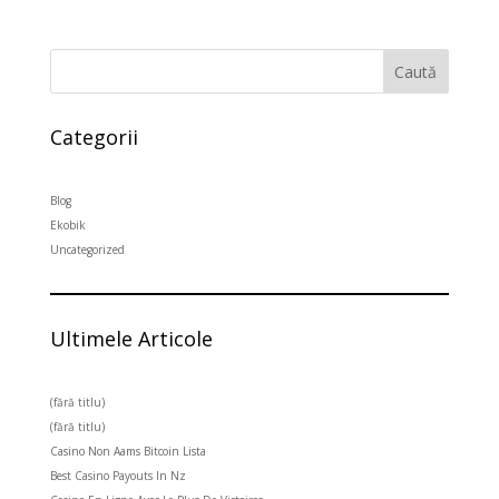
Caută
Categorii
Blog
Ekobik
Uncategorized
Ultimele Articole
(fără titlu)
(fără titlu)
Casino Non Aams Bitcoin Lista
Best Casino Payouts In Nz