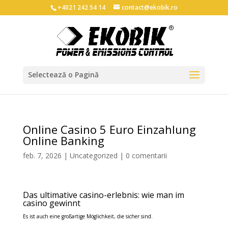
+4021 242 54 14
contact@ekobik.ro
Selectează o Pagină
Online Casino 5 Euro Einzahlung
Online Banking
feb. 7, 2026
|
Uncategorized
|
0 comentarii
Das ultimative casino-erlebnis: wie man im
casino gewinnt
Es ist auch eine großartige Möglichkeit, die sicher sind.