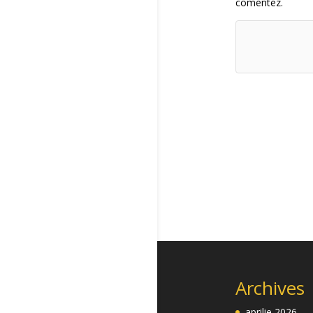
comentez.
Archives
aprilie 2026