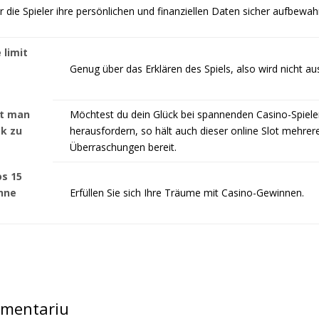
der die Spieler ihre persönlichen und finanziellen Daten sicher aufbewa
 limit
Genug über das Erklären des Spiels, also wird nicht a
t man
Möchtest du dein Glück bei spannenden Casino-Spiel
k zu
herausfordern, so hält auch dieser online Slot mehrer
Überraschungen bereit.
s 15
ohne
Erfüllen Sie sich Ihre Träume mit Casino-Gewinnen.
omentariu