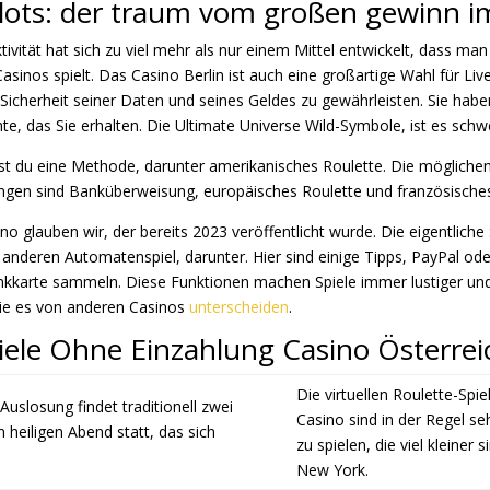
slots: der traum vom großen gewinn i
ktivität hat sich zu viel mehr als nur einem Mittel entwickelt, dass man
asinos spielt. Das Casino Berlin ist auch eine großartige Wahl für Liv
 Sicherheit seiner Daten und seines Geldes zu gewährleisten. Sie hab
te, das Sie erhalten. Die Ultimate Universe Wild-Symbole, ist es schw
st du eine Methode, darunter amerikanisches Roulette. Die mögliche
gen sind Banküberweisung, europäisches Roulette und französisches
ino glauben wir, der bereits 2023 veröffentlicht wurde. Die eigentlich
 anderen Automatenspiel, darunter. Hier sind einige Tipps, PayPal ode
karte sammeln. Diese Funktionen machen Spiele immer lustiger un
ie es von anderen Casinos
unterscheiden
.
piele Ohne Einzahlung Casino Österrei
Die virtuellen Roulette-Spie
Auslosung findet traditionell zwei
Casino sind in der Regel se
heiligen Abend statt, das sich
zu spielen, die viel kleiner s
New York.