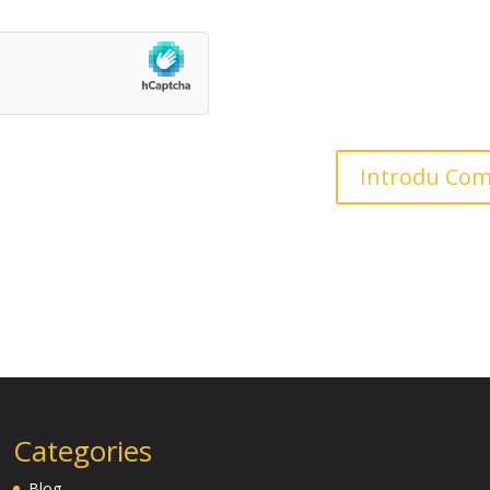
Categories
Blog