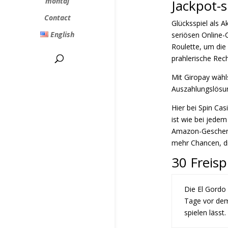
montaj
Jackpot-
Contact
Glücksspiel als A
English
seriösen Online-C
Roulette, um die
prahlerische Rech
Mit Giropay wähl
Auszahlungslösun
Hier bei Spin Cas
ist wie bei jedem
Amazon-Geschenk
mehr Chancen, d
30 Freis
Die El Gordo 
Tage vor dem 
spielen lässt.