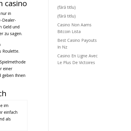
m casino
(fără titlu)
 nur in
(fără titlu)
e-Dealer-
Casino Non Aams
en Geld und
Bitcoin Lista
er zu sagen.
Best Casino Payouts
n
In Nz
 Roulette.
Casino En Ligne Avec
e Spielmethode
Le Plus De Victoires
r einer
d geben Ihnen
ch
le im
hr einfach
ind als