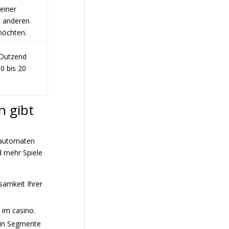
 einer
t anderen
möchten.
 Dutzend
0 bis 20
n gibt
elautomaten
d mehr Spiele
samkeit Ihrer
 im casino.
 in Segmente