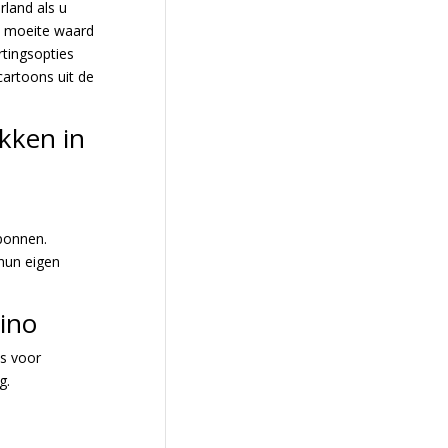
rland als u
e moeite waard
rtingsopties
cartoons uit de
kken in
sponnen.
 hun eigen
sino
es voor
g.