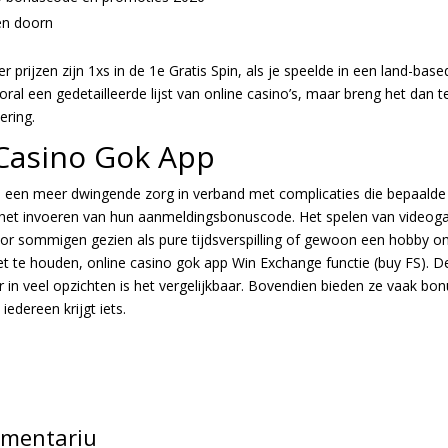
en doorn
ier prijzen zijn 1xs in de 1e Gratis Spin, als je speelde in een land-bas
ral een gedetailleerde lijst van online casino’s, maar breng het dan t
ering.
Casino Gok App
s een meer dwingende zorg in verband met complicaties die bepaalde
het invoeren van hun aanmeldingsbonuscode. Het spelen van videog
r sommigen gezien als pure tijdsverspilling of gewoon een hobby o
t te houden, online casino gok app Win Exchange functie (buy FS).
 in veel opzichten is het vergelijkbaar. Bovendien bieden ze vaak bon
 iedereen krijgt iets.
omentariu