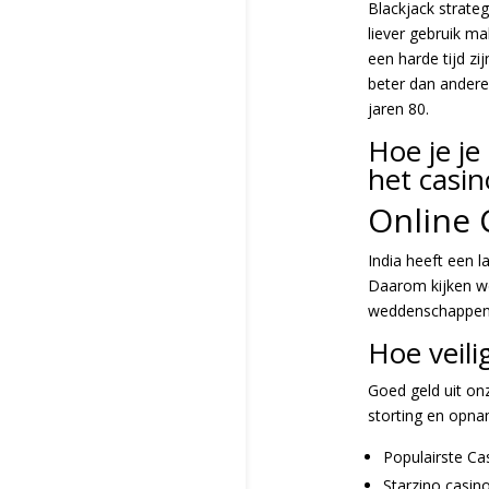
Blackjack strateg
liever gebruik m
een harde tijd zi
beter dan andere,
jaren 80.
Hoe je j
het casin
Online 
India heeft een l
Daarom kijken we
weddenschappen
Hoe veili
Goed geld uit on
storting en opna
Populairste Ca
Starzino casi