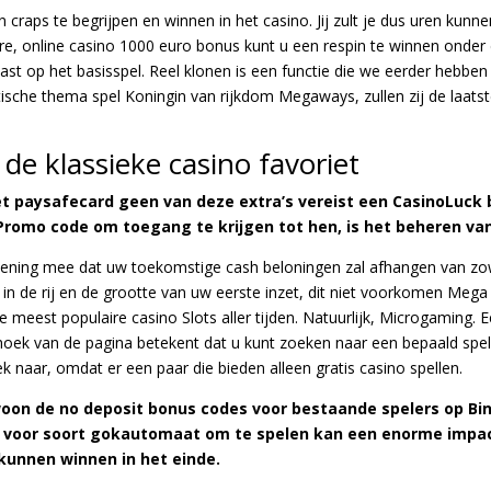
 craps te begrijpen en winnen in het casino. Jij zult je dus uren kun
e, online casino 1000 euro bonus kunt u een respin te winnen onder
ast op het basisspel. Reel klonen is een functie die we eerder hebben
ische thema spel Koningin van rijkdom Megaways, zullen zij de laats
 de klassieke casino favoriet
t paysafecard geen van deze extra’s vereist een CasinoLuck
Promo code om toegang te krijgen tot hen, is het beheren van
ekening mee dat uw toekomstige cash beloningen zal afhangen van zo
in de rij en de grootte van uw eerste inzet, dit niet voorkomen Meg
 meest populaire casino Slots aller tijden. Natuurlijk, Microgaming. E
oek van de pagina betekent dat u kunt zoeken naar een bepaald spel 
 naar, omdat er een paar die bieden alleen gratis casino spellen.
oon de no deposit bonus codes voor bestaande spelers op Bin
 voor soort gokautomaat om te spelen kan een enorme impa
 kunnen winnen in het einde.