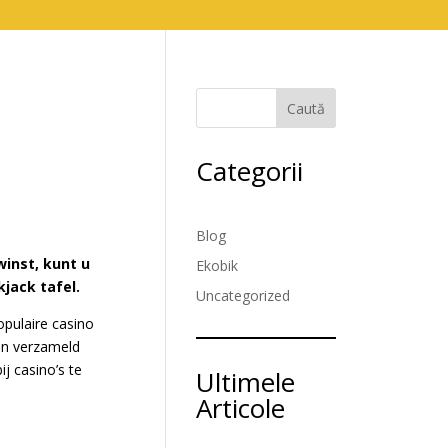
Caută
Categorii
Blog
winst, kunt u
Ekobik
kjack tafel.
Uncategorized
pulaire casino
ijn verzameld
j casino’s te
Ultimele
Articole