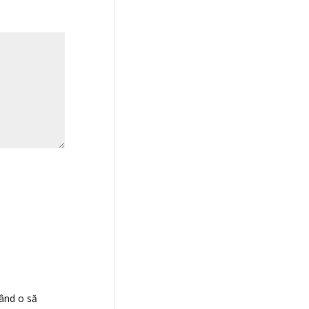
când o să