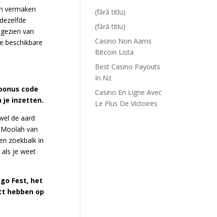
nen vermaken
(fără titlu)
 dezelfde
(fără titlu)
 gezien van
Casino Non Aams
te beschikbare
Bitcoin Lista
Best Casino Payouts
In Nz
 bonus code
Casino En Ligne Avec
 je inzetten.
Le Plus De Victoires
wel de aard
a Moolah van
en zoekbalk in
als je weet
go Fest, het
ct hebben op