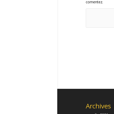
comentez.
Archives