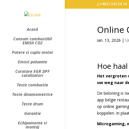
+4021 242 54 14
Online 
Acasă
Consum combustibil
ian. 13, 2026
|
U
EMISII CO2
Putere si cuplu motor
Emisii poluante
Hoe haal 
Curatare EGR DPF
catalizatori
Het vergroten v
uw weg naar de 
Teste combustie
De beloning is n
Teste dinamometrice
app belgie restau
Teste drum
op online gaming
koppelen. In plaa
Garantie
Echipamente si
Microgaming, wa
montaj