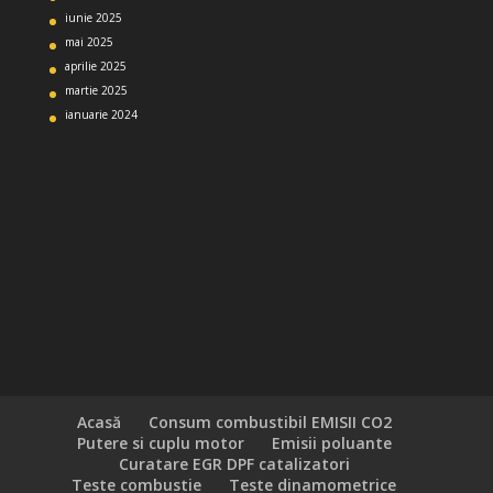
iunie 2025
mai 2025
aprilie 2025
martie 2025
ianuarie 2024
Acasă
Consum combustibil EMISII CO2
Putere si cuplu motor
Emisii poluante
Curatare EGR DPF catalizatori
Teste combustie
Teste dinamometrice