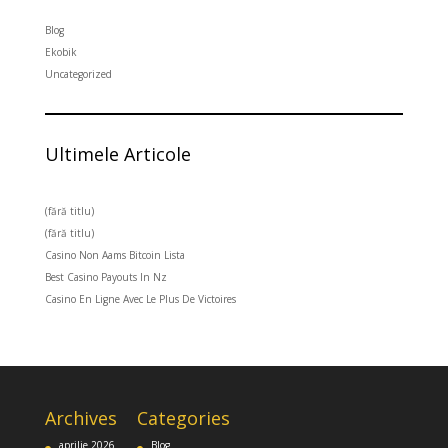
Blog
Ekobik
Uncategorized
Ultimele Articole
(fără titlu)
(fără titlu)
Casino Non Aams Bitcoin Lista
Best Casino Payouts In Nz
Casino En Ligne Avec Le Plus De Victoires
Archives
Categories
aprilie 2026
Blog