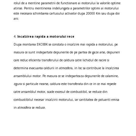
rolul de a mentine parametrii de functionare ai motorului la valorile optime
atinse. Pentru mentinerea indelungata a parametrilor optimi ai motorului
este necesara schimbarea cartusului activator dupa 20000 Km sau dupa doi
ani.
Incalzirea rapida a motorului rece
Dupa montarea EKOBIK se constata o incalzire mai rapida a motorului, pe
masura ce sunt indepartate depunerile de pe partea de gaze arse, depuneri
care reduc eficienta transferului de caldura catre lichidul de racire si
determina evacuarea caldurii in atmosfera, in loc sa contribuie la incalzirea
ansamblului motor. Pe masura ce se indeparteaza depunerile de calamine,
zgura si particule nearse, caldura este transferata din ce in ce mai repede
catre ansamblul motor, scade excesul de combustibil, se reduce din
combustibilul necesar incalzirii motorului, iar cantitatea de poluanti emisa
in atmosfera se reduce.