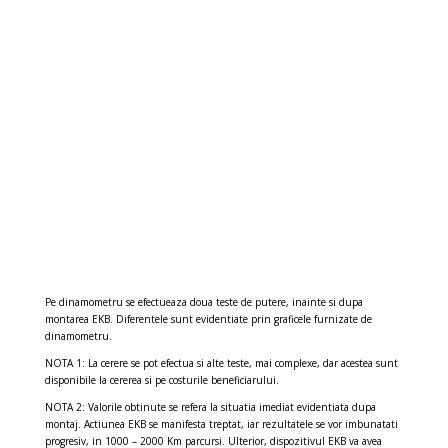
Pe dinamometru se efectueaza doua teste de putere, inainte si dupa
montarea EKB. Diferentele sunt evidentiate prin graficele furnizate de
dinamometru.
NOTA 1: La cerere se pot efectua si alte teste, mai complexe, dar acestea sunt
disponibile la cererea si pe costurile beneficiarului.
NOTA 2: Valorile obtinute se refera la situatia imediat evidentiata dupa
montaj. Actiunea EKB se manifesta treptat, iar rezultatele se vor imbunatati
progresiv, in 1000 – 2000 Km parcursi. Ulterior, dispozitivul EKB va avea