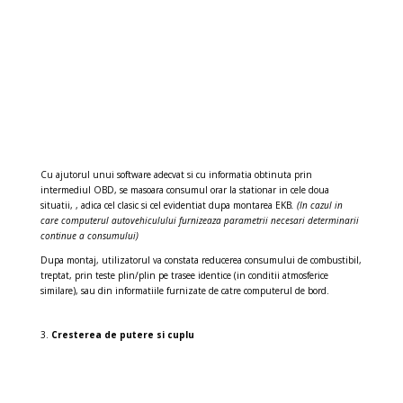
Cu ajutorul unui software adecvat si cu informatia obtinuta prin
intermediul OBD, se masoara consumul orar la stationar in cele doua
situatii, , adica cel clasic si cel evidentiat dupa montarea EKB
. (In cazul in
care computerul autovehiculului furnizeaza parametrii necesari determinarii
continue a consumului)
Dupa montaj, utilizatorul va constata reducerea consumului de combustibil,
treptat, prin teste plin/plin pe trasee identice (in conditii atmosferice
similare), sau din informatiile furnizate de catre computerul de bord.
Cresterea de putere si cuplu