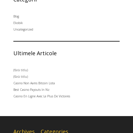
Blog
Ekobik
Uncategorized
Ultimele Articole
(fără titlu)
(fără titlu)
Casino Non Aams Bitcoin Lista
Best Casino Payouts In Nz
Casino En Ligne Avec Le Plus De Victoires
Archives
Categories