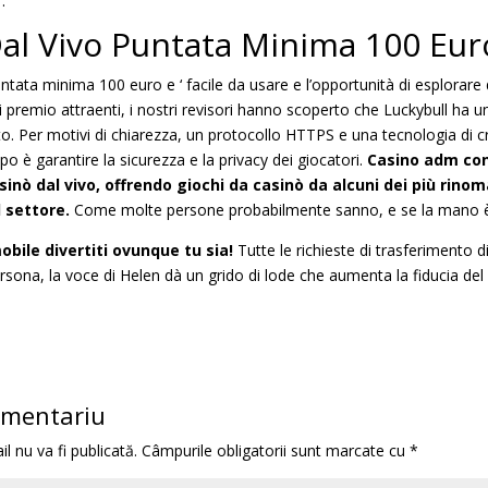
.
Dal Vivo Puntata Minima 100 Eur
untata minima 100 euro e ‘ facile da usare e l’opportunità di esplorare 
 premio attraenti, i nostri revisori hanno scoperto che Luckybull ha 
to. Per motivi di chiarezza, un protocollo HTTPS e una tecnologia di cr
opo è garantire la sicurezza e la privacy dei giocatori.
Casino adm con
casinò dal vivo, offrendo giochi da casinò da alcuni dei più rinom
l settore.
Come molte persone probabilmente sanno, e se la mano è 
bile divertiti ovunque tu sia!
Tutte le richieste di trasferimento d
sona, la voce di Helen dà un grido di lode che aumenta la fiducia del
omentariu
l nu va fi publicată.
Câmpurile obligatorii sunt marcate cu
*