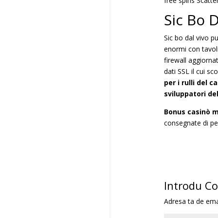
free spins Scatter
Sic Bo 
Sic bo dal vivo p
enormi con tavoli
firewall aggiorna
dati SSL il cui sc
per i rulli del 
sviluppatori de
Bonus casinò mo
consegnate di per
Introdu C
Adresa ta de emai