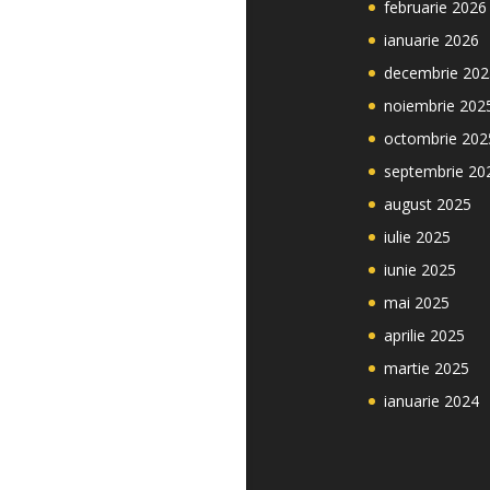
februarie 2026
ianuarie 2026
decembrie 202
noiembrie 202
octombrie 202
septembrie 20
august 2025
iulie 2025
iunie 2025
mai 2025
aprilie 2025
martie 2025
ianuarie 2024