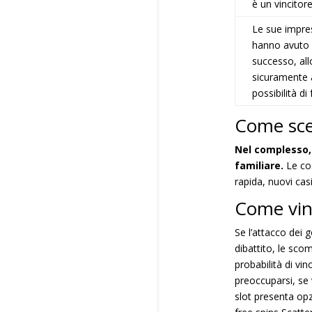
è un vincitor
Le sue impre
hanno avuto
successo, all
sicuramente 
possibilità di 
Come sceg
Nel complesso, 
familiare.
Le co
rapida, nuovi ca
Come vinc
Se l’attacco dei 
dibattito, le sco
probabilità di vin
preoccuparsi, se 
slot presenta opz