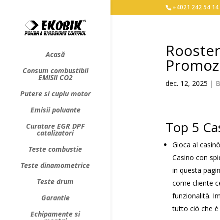
+4021 242 54 14
Rooster
Acasă
Promozi
Consum combustibil
EMISII CO2
dec. 12, 2025
|
B
Putere si cuplu motor
Emisii poluante
Top 5 Ca
Curatare EGR DPF
catalizatori
Gioca al casinò 
Teste combustie
Casino con spid
Teste dinamometrice
in questa pagi
Teste drum
come cliente c
funzionalità. I
Garantie
tutto ciò che 
Echipamente si