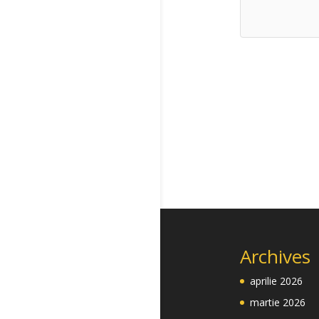
Archives
aprilie 2026
martie 2026