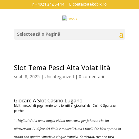
+4021 242 54 14
contact@ekobik.ro
Selectează o Pagină
Slot Tema Pesci Alta Volatilità
sept. 8, 2025
|
Uncategorized
|
0 comentarii
Giocare A Slot Casino Lugano
Molti metodi di pagamento sono forniti ai giocatori dal Casinò Sportaza,
perché.
Migliori slot a tema magia e’stata una corsa per Johnson che ha
attraversato 11 difese del titolo e molteplici, ma i ribelli Ole Miss aprono la
strada con quattro vittorie in cinque tentativi.
Sembrava, creando una