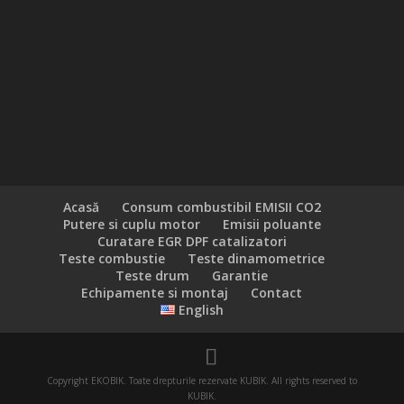
Acasă
Consum combustibil EMISII CO2
Putere si cuplu motor
Emisii poluante
Curatare EGR DPF catalizatori
Teste combustie
Teste dinamometrice
Teste drum
Garantie
Echipamente si montaj
Contact
English
Copyright EKOBIK. Toate drepturile rezervate KUBIK. All rights reserved to
KUBIK.