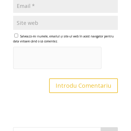
Salvează-mi numele, emailul și site-ul web în acest navigator pentru
data viitoare când o să comentez.