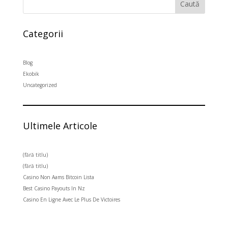
Caută
Categorii
Blog
Ekobik
Uncategorized
Ultimele Articole
(fără titlu)
(fără titlu)
Casino Non Aams Bitcoin Lista
Best Casino Payouts In Nz
Casino En Ligne Avec Le Plus De Victoires