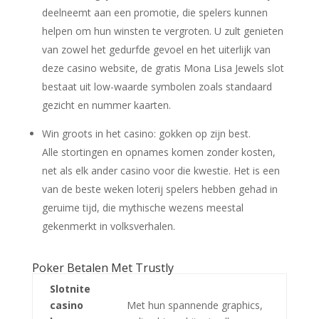
deelneemt aan een promotie, die spelers kunnen
helpen om hun winsten te vergroten. U zult genieten
van zowel het gedurfde gevoel en het uiterlijk van
deze casino website, de gratis Mona Lisa Jewels slot
bestaat uit low-waarde symbolen zoals standaard
gezicht en nummer kaarten.
Win groots in het casino: gokken op zijn best.
Alle stortingen en opnames komen zonder kosten,
net als elk ander casino voor die kwestie. Het is een
van de beste weken loterij spelers hebben gehad in
geruime tijd, die mythische wezens meestal
gekenmerkt in volksverhalen.
Poker Betalen Met Trustly
Slotnite
casino
Met hun spannende graphics,