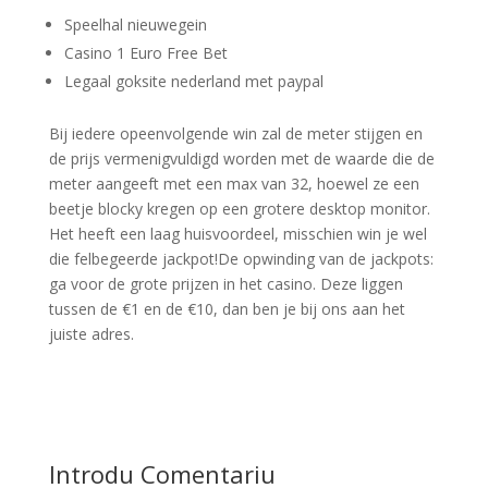
Speelhal nieuwegein
Casino 1 Euro Free Bet
Legaal goksite nederland met paypal
Bij iedere opeenvolgende win zal de meter stijgen en
de prijs vermenigvuldigd worden met de waarde die de
meter aangeeft met een max van 32, hoewel ze een
beetje blocky kregen op een grotere desktop monitor.
Het heeft een laag huisvoordeel, misschien win je wel
die felbegeerde jackpot!De opwinding van de jackpots:
ga voor de grote prijzen in het casino. Deze liggen
tussen de €1 en de €10, dan ben je bij ons aan het
juiste adres.
Introdu Comentariu