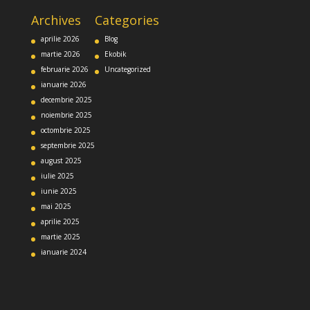
Archives
Categories
aprilie 2026
Blog
martie 2026
Ekobik
februarie 2026
Uncategorized
ianuarie 2026
decembrie 2025
noiembrie 2025
octombrie 2025
septembrie 2025
august 2025
iulie 2025
iunie 2025
mai 2025
aprilie 2025
martie 2025
ianuarie 2024