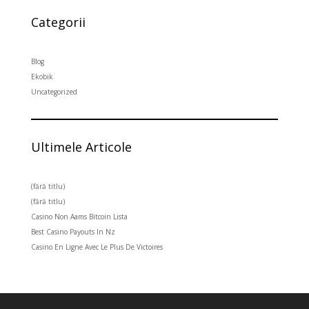
Categorii
Blog
Ekobik
Uncategorized
Ultimele Articole
(fără titlu)
(fără titlu)
Casino Non Aams Bitcoin Lista
Best Casino Payouts In Nz
Casino En Ligne Avec Le Plus De Victoires