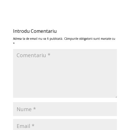
Introdu Comentariu
Adresa ta de email nu va fi publicată.
Câmpurile obligatorii sunt marcate cu
*