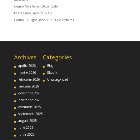
Casino Non Aams Bitcoin Lista
Best Casino Payouts In Nz
Casino En Ligne Avec Le Plus De Victoires
Archives
Categories
aprilie 2026
Blog
martie 2026
Ekobik
februarie 2026
Uncategorized
ianuarie 2026
decembrie 2025
noiembrie 2025
octombrie 2025
septembrie 2025
august 2025
iulie 2025
iunie 2025